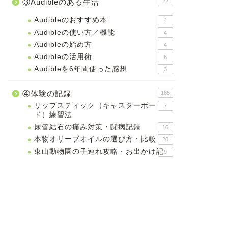
③Audibleのある生活
22
Audibleのおすすめ本
4
Audibleの使い方／機能
4
Audibleの始め方
4
Audibleの活用術
6
Audibleを6年間使った感想
3
④体験の記録
185
リップスティック（キャスターボー
7
ド）練習法
尿管結石の痛み対策・闘病記録
16
本物オリーブオイルの選び方・比較
20
東山動物園の子連れ攻略・お出かけ記
9