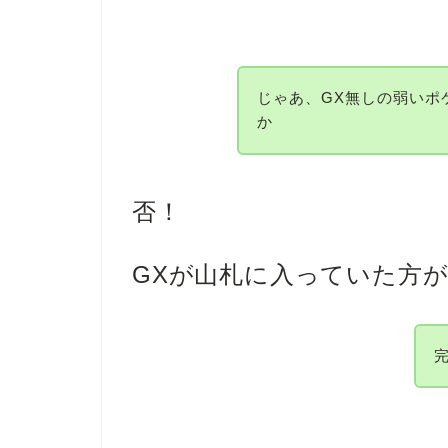
じゃあ、GX無しの弱いポ
か
否！
GXが山札に入っていた方