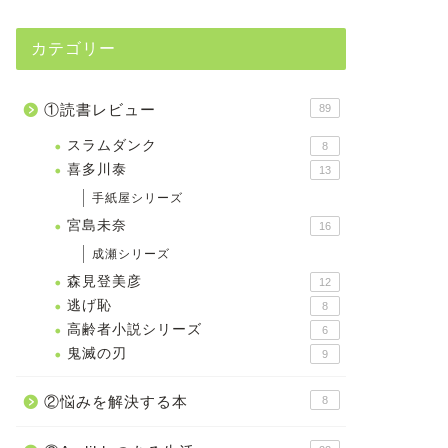
カテゴリー
①読書レビュー
89
スラムダンク
8
喜多川泰
13
手紙屋シリーズ
宮島未奈
16
成瀬シリーズ
森見登美彦
12
逃げ恥
8
高齢者小説シリーズ
6
鬼滅の刃
9
②悩みを解決する本
8