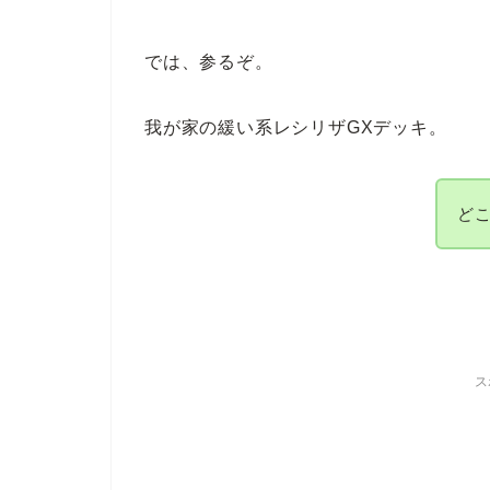
では、参るぞ。
我が家の緩い系レシリザGXデッキ。
ど
ス