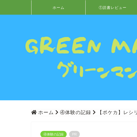
ホーム
①読書レビュー
ホーム
④体験の記録
【ポケカ】レシ
④体験の記録
PR