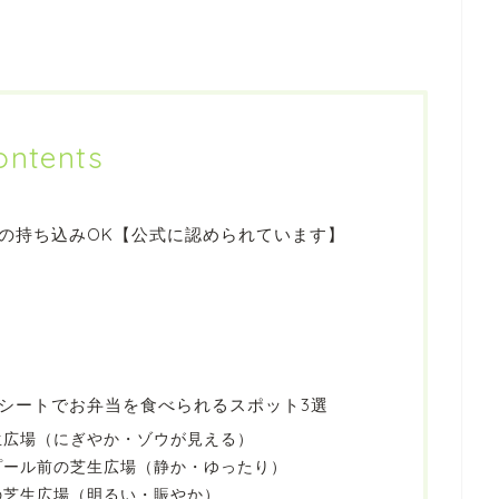
ontents
の持ち込みOK【公式に認められています】
ト
シートでお弁当を食べられるスポット3選
生広場（にぎやか・ゾウが見える）
プール前の芝生広場（静か・ゆったり）
の芝生広場（明るい・賑やか）