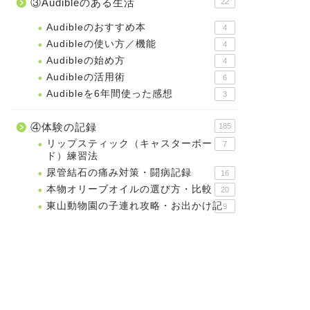
③Audibleのある生活
22
Audibleのおすすめ本
4
Audibleの使い方／機能
4
Audibleの始め方
4
Audibleの活用術
6
Audibleを6年間使った感想
3
④体験の記録
185
リップスティック（キャスターボー
7
ド）練習法
尿管結石の痛み対策・闘病記録
16
本物オリーブオイルの選び方・比較
20
東山動物園の子連れ攻略・お出かけ記
9