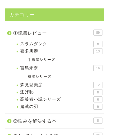
カテゴリー
①読書レビュー
89
スラムダンク
8
喜多川泰
13
手紙屋シリーズ
宮島未奈
16
成瀬シリーズ
森見登美彦
12
逃げ恥
8
高齢者小説シリーズ
6
鬼滅の刃
9
②悩みを解決する本
8