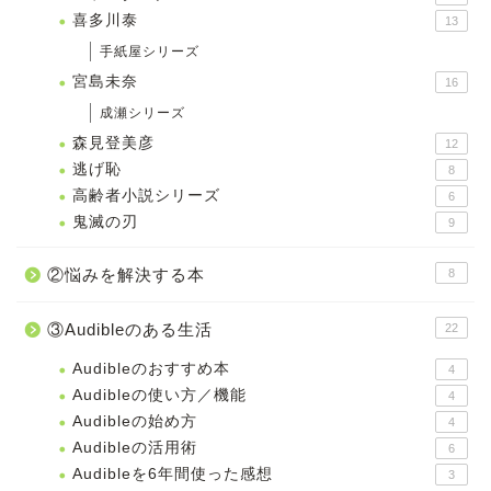
喜多川泰
13
手紙屋シリーズ
宮島未奈
16
成瀬シリーズ
森見登美彦
12
逃げ恥
8
高齢者小説シリーズ
6
鬼滅の刃
9
②悩みを解決する本
8
③Audibleのある生活
22
Audibleのおすすめ本
4
Audibleの使い方／機能
4
Audibleの始め方
4
Audibleの活用術
6
Audibleを6年間使った感想
3