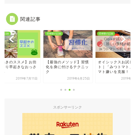
関連記事
験の記録
④体験の記録
④体験の記録
早起きのススメ】お坊
【最強のメソッド】習慣
オイシックスお試し
んより早起きなおっさ
化を身に付けるテクニッ
ト｜「みつトマト」
語る
ク
マト嫌いを克服！
2019年7月11日
2019年6月25日
2019年7
スポンサーリンク