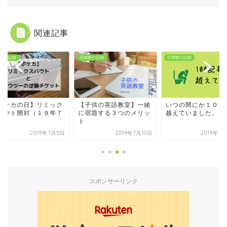
関連記事
験の記録
④体験の記録
④体験の記録
ポケカの日】リミック
【子供の英語教室】一緒
いつの間にか１００
バウト開封（１９年７
に宿題する３つのメリッ
越えていました。
）
ト
2019年7月5日
2019年7月10日
2019年11
スポンサーリンク