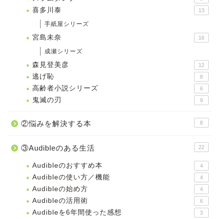
喜多川泰
13
手紙屋シリーズ
宮島未奈
16
成瀬シリーズ
森見登美彦
12
逃げ恥
8
高齢者小説シリーズ
6
鬼滅の刃
9
②悩みを解決する本
8
③Audibleのある生活
22
Audibleのおすすめ本
4
Audibleの使い方／機能
4
Audibleの始め方
4
Audibleの活用術
6
Audibleを6年間使った感想
3