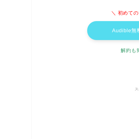
＼ 初めての
Audibl
解約も
ス