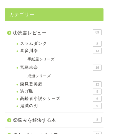
カテゴリー
①読書レビュー
89
スラムダンク
8
喜多川泰
13
手紙屋シリーズ
宮島未奈
16
成瀬シリーズ
森見登美彦
12
逃げ恥
8
高齢者小説シリーズ
6
鬼滅の刃
9
②悩みを解決する本
8