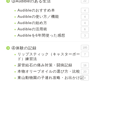
③Audibleのある生活
22
Audibleのおすすめ本
4
Audibleの使い方／機能
4
Audibleの始め方
4
Audibleの活用術
6
Audibleを6年間使った感想
3
④体験の記録
185
リップスティック（キャスターボー
7
ド）練習法
尿管結石の痛み対策・闘病記録
16
本物オリーブオイルの選び方・比較
20
東山動物園の子連れ攻略・お出かけ記
9