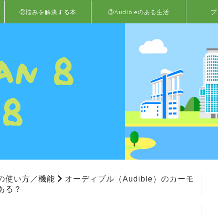
②悩みを解決する本
③Audibleのある生活
プ
leの使い方／機能
オーディブル（Audible）のカーモ
ある？